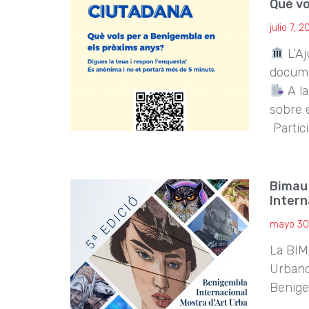
Què vo
julio 7, 
L’Aj
docume
A la
sobre 
Partic
Bimau 
Intern
mayo 30
La BIM
Urbano
Benige