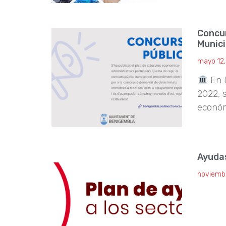
Concur
Munici
mayo 12
En P
2022, 
económ
Ayuda
noviembr