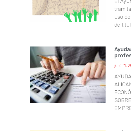
El Ayu
tramita
uso dot
de titu
Ayuda
profes
julio 11, 
AYUDA
ALICA
ECONÓ
SOBRE
EMPR