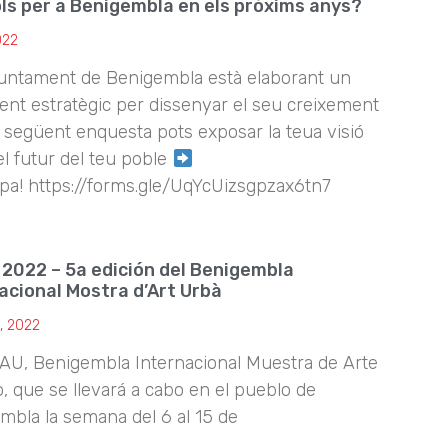
ls per a Benigembla en els pròxims anys?
2022
untament de Benigembla està elaborant un
nt estratègic per dissenyar el seu creixement
 següent enquesta pots exposar la teua visió
el futur del teu poble
ipa! https://forms.gle/UqYcUizsgpzax6tn7
2022 – 5a edición del Benigembla
acional Mostra d’Art Urbà
, 2022
AU, Benigembla Internacional Muestra de Arte
, que se llevará a cabo en el pueblo de
mbla la semana del 6 al 15 de