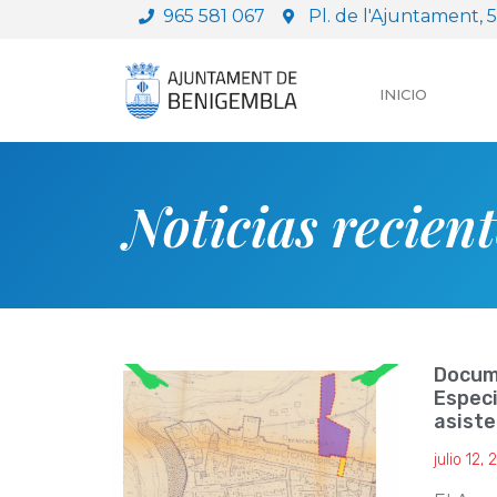
965 581 067
Pl. de l'Ajuntament,
INICIO
Noticias recient
Docume
Especi
asiste
julio 12,