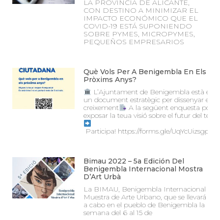
LA PROVINCIA DE ALICANTE,
CON DESTINO A MINIMIZAR EL
IMPACTO ECONÓMICO QUE EL
COVID-19 ESTÁ SUPONIENDO
SOBRE PYMES, MICROPYMES,
PEQUEÑOS EMPRESARIOS
Què Vols Per A Benigembla En Els
Pròxims Anys?
L’Ajuntament de Benigembla està elab
un document estratègic per dissenyar el s
creixement
A la següent enquesta pots
exposar la teua visió sobre el futur del teu
Participa! https://forms.gle/UqYcUizsgpz
Bimau 2022 – 5a Edición Del
Benigembla Internacional Mostra
D’Art Urbà
La BIMAU, Benigembla Internacional
Muestra de Arte Urbano, que se llevará
a cabo en el pueblo de Benigembla la
semana del 6 al 15 de